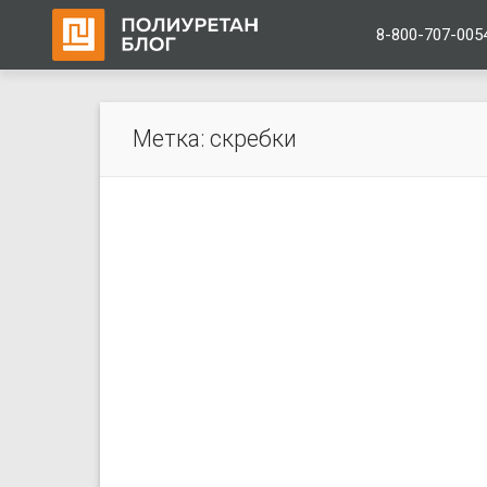
8-800-707-005
Перейти
Метка:
скребки
к
содержимому