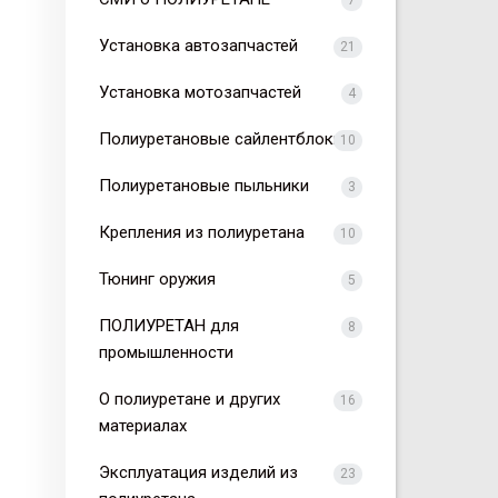
7
Установка автозапчастей
21
Установка мотозапчастей
4
Полиуретановые сайлентблоки
10
Полиуретановые пыльники
3
Крепления из полиуретана
10
Тюнинг оружия
5
ПОЛИУРЕТАН для
8
промышленности
О полиуретане и других
16
материалах
Эксплуатация изделий из
23