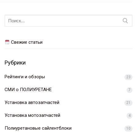
Навигация
по
Искать:
записям
Свежие статьи
Рубрики
Рейтинги и обзоры
23
СМИ о ПОЛИУРЕТАНЕ
7
Установка автозапчастей
21
Установка мотозапчастей
4
Полиуретановые сайлентблоки
10