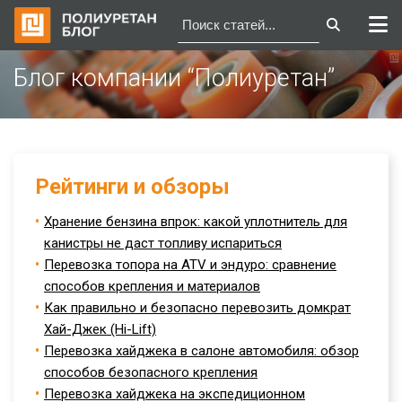
Перейти
Блог компании “Полиуретан”
к
содержимому
Рейтинги и обзоры
Хранение бензина впрок: какой уплотнитель для
канистры не даст топливу испариться
Перевозка топора на ATV и эндуро: сравнение
способов крепления и материалов
Как правильно и безопасно перевозить домкрат
Хай-Джек (Hi-Lift)
Перевозка хайджека в салоне автомобиля: обзор
способов безопасного крепления
Перевозка хайджека на экспедиционном