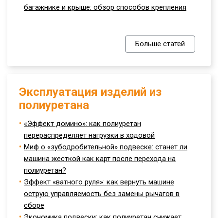
багажнике и крыше: обзор способов крепления
Больше статей
Эксплуатация изделий из
полиуретана
«Эффект домино»: как полиуретан
перераспределяет нагрузки в ходовой
Миф о «зубодробительной» подвеске: станет ли
машина жесткой как карт после перехода на
полиуретан?
Эффект «ватного руля»: как вернуть машине
острую управляемость без замены рычагов в
сборе
Экономика подвески: как полиуретан снижает