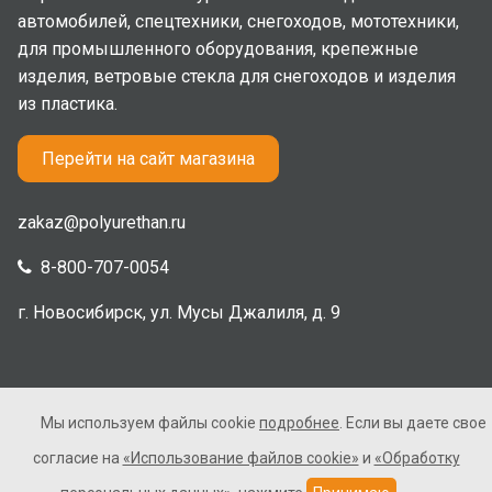
автомобилей, спецтехники, снегоходов, мототехники,
для промышленного оборудования, крепежные
изделия, ветровые стекла для снегоходов и изделия
из пластика.
Перейти на сайт магазина
zakaz@polyurethan.ru
8-800-707-0054
г. Новосибирск, ул. Мусы Джалиля, д. 9
Мы используем файлы cookie
подробнее
. Если вы даете свое
2005-2026 © Полиуретан. Все права защищены. Не
согласие на
«Использование файлов cookie»
и
«Обработку
является публичной офертой.