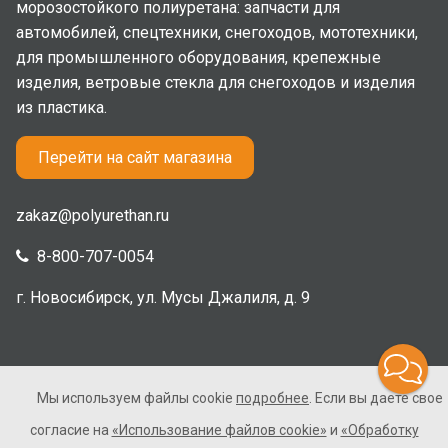
морозостойкого полиуретана: запчасти для
автомобилей, спецтехники, снегоходов, мототехники,
для промышленного оборудования, крепежные
изделия, ветровые стекла для снегоходов и изделия
из пластика.
Перейти на сайт магазина
zakaz@polyurethan.ru
8-800-707-0054
г. Новосибирск, ул. Мусы Джалиля, д. 9
Мы используем файлы cookie
подробнее
. Если вы даете свое
2005-2026 © Полиуретан. Все права защищены. Не
согласие на
«Использование файлов cookie»
и
«Обработку
является публичной офертой.