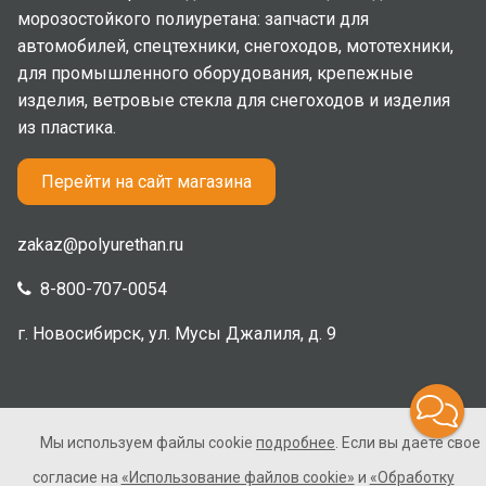
морозостойкого полиуретана: запчасти для
автомобилей, спецтехники, снегоходов, мототехники,
для промышленного оборудования, крепежные
изделия, ветровые стекла для снегоходов и изделия
из пластика.
Перейти на сайт магазина
zakaz@polyurethan.ru
8-800-707-0054
г. Новосибирск, ул. Мусы Джалиля, д. 9
Мы используем файлы cookie
подробнее
. Если вы даете свое
2005-2026 © Полиуретан. Все права защищены. Не
согласие на
«Использование файлов cookie»
и
«Обработку
является публичной офертой.