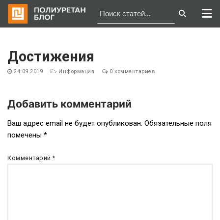
Перейти
к
Достижения
содержимому
24.09.2019
Информация
0 комментариев
Добавить комментарий
Навигация
Ваш адрес email не будет опубликован.
Обязательные поля
помечены
*
по
записям
Комментарий
*