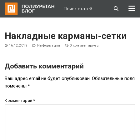
Перейти
к
Накладные карманы-сетки
содержимому
16.12.2019
Информация
0 комментариев
Добавить комментарий
Навигация
Ваш адрес email не будет опубликован.
Обязательные поля
помечены
*
по
записям
Комментарий
*