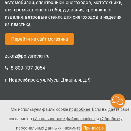
автомобилей, спецтехники, снегоходов, мототехники,
для промышленного оборудования, крепежные
изделия, ветровые стекла для снегоходов и изделия
из пластика.
Перейти на сайт магазина
zakaz@polyurethan.ru
8-800-707-0054
г. Новосибирск, ул. Мусы Джалиля, д. 9
Мы используем файлы cookie
подробнее
. Если вы даете свое
2005-2026 © Полиуретан. Все права защищены. Не
согласие на
«Использование файлов cookie»
и
«Обработку
является публичной офертой.
персональных данных»
, нажмите
Принимаю