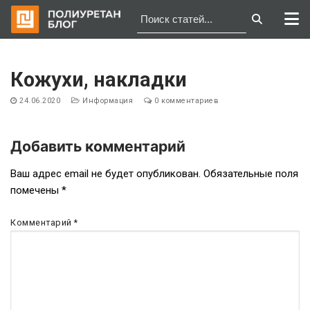
Перейти
к
Кожухи, накладки
содержимому
24.06.2020
Информация
0 комментариев
Добавить комментарий
Навигация
Ваш адрес email не будет опубликован.
Обязательные поля
помечены
*
по
записям
Комментарий
*