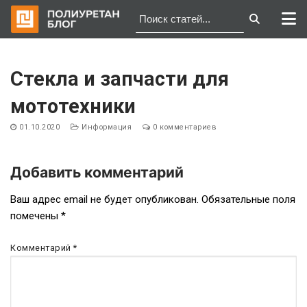
Перейти
к
Стекла и запчасти для
содержимому
мототехники
01.10.2020
Информация
0 комментариев
Добавить комментарий
Навигация
Ваш адрес email не будет опубликован.
Обязательные поля
помечены
*
по
записям
Комментарий
*