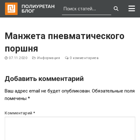
Перейти
к
Манжета пневматического
содержимому
поршня
07.11.2020
Информация
0 комментариев
Добавить комментарий
Навигация
Ваш адрес email не будет опубликован.
Обязательные поля
помечены
*
по
записям
Комментарий
*