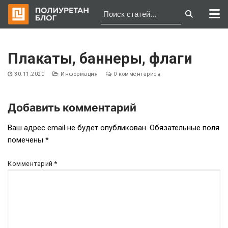
Перейти
к
Плакаты, баннеры, флаги
содержимому
30.11.2020
Информация
0 комментариев
Добавить комментарий
Навигация
Ваш адрес email не будет опубликован.
Обязательные поля
помечены
*
по
записям
Комментарий
*