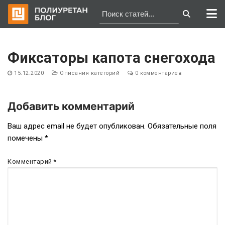
Перейти
к
Фиксаторы капота снегохода
содержимому
15.12.2020
Описания категорий
0 комментариев
Добавить комментарий
Навигация
Ваш адрес email не будет опубликован.
Обязательные поля
помечены
*
по
записям
Комментарий
*