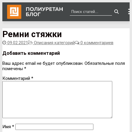
Перейти
Меню
Закрыть
Ремни стяжки
к
содержимому
09.02.2021
Описания категорий
0 комментариев
Добавить комментарий
Навигация
Ваш адрес email не будет опубликован.
Обязательные поля
помечены
*
по
записям
Комментарий
*
Имя
*