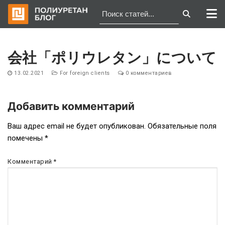
Перейти
к
会社「ポリウレタン」について
содержимому
13.02.2021
For foreign clients
0 комментариев
Добавить комментарий
Навигация
Ваш адрес email не будет опубликован.
Обязательные поля
помечены
*
по
записям
Комментарий
*