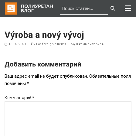
Перейти
к
Výroba a nový vývoj
содержимому
13.02.2021
For foreign clients
0 комментариев
Добавить комментарий
Навигация
Ваш адрес email не будет опубликован.
Обязательные поля
помечены
*
по
записям
Комментарий
*