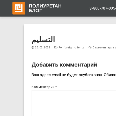
8-800-707-005
Перейти
к
التسليم
содержимому
23.02.2021
For foreign clients
0 комментарие
Добавить комментарий
Навигация
Ваш адрес email не будет опубликован.
Обяза
по
Комментарий
*
записям