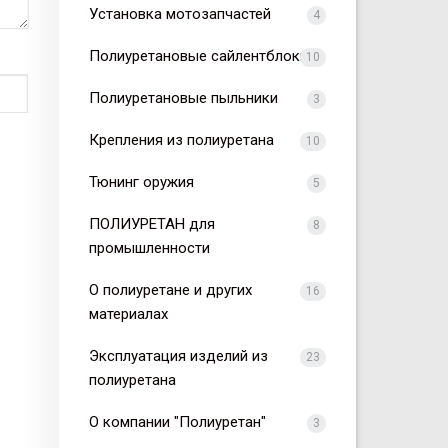
Установка мотозапчастей
4
Полиуретановые сайлентблоки
10
Полиуретановые пыльники
3
Крепления из полиуретана
10
Тюнинг оружия
5
ПОЛИУРЕТАН для
8
промышленности
О полиуретане и других
16
материалах
Эксплуатация изделий из
23
полиуретана
О компании "Полиуретан"
3