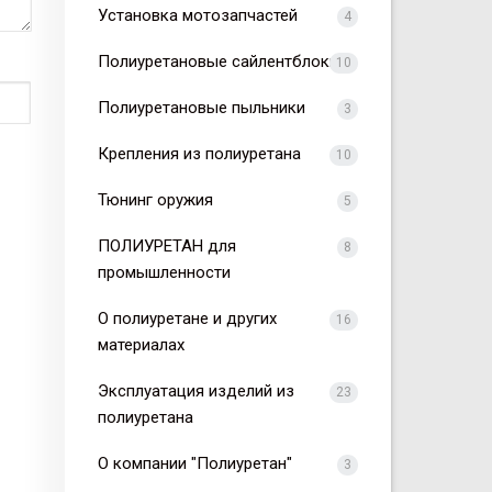
Установка мотозапчастей
4
Полиуретановые сайлентблоки
10
Полиуретановые пыльники
3
Крепления из полиуретана
10
Тюнинг оружия
5
ПОЛИУРЕТАН для
8
промышленности
О полиуретане и других
16
материалах
Эксплуатация изделий из
23
полиуретана
О компании "Полиуретан"
3