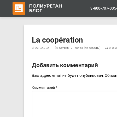
8-800-707-005
Перейти
к
La coopération
содержимому
23.02.2021
Сотрудничество (переводы)
0 ком
Добавить комментарий
Навигация
Ваш адрес email не будет опубликован.
Обяза
по
Комментарий
*
записям