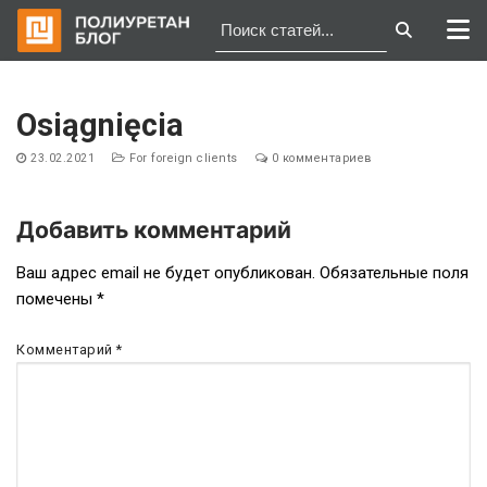
Перейти
к
Osiągnięcia
содержимому
23.02.2021
For foreign clients
0 комментариев
Добавить комментарий
Навигация
Ваш адрес email не будет опубликован.
Обязательные поля
помечены
*
по
записям
Комментарий
*