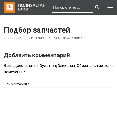
Перейти
к
Подбор запчастей
содержимому
07.06.2021
Информация
0 комментариев
Добавить комментарий
Навигация
Ваш адрес email не будет опубликован.
Обязательные поля
помечены
*
по
записям
Комментарий
*