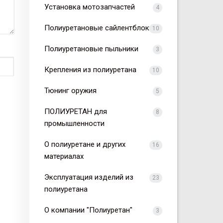
Установка мотозапчастей
4
Полиуретановые сайлентблоки
10
Полиуретановые пыльники
3
Крепления из полиуретана
10
Тюнинг оружия
5
ПОЛИУРЕТАН для
8
промышленности
О полиуретане и других
16
материалах
Эксплуатация изделий из
23
полиуретана
О компании "Полиуретан"
3