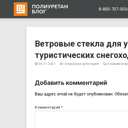
8-800-707-005
Перейти
к
Ветровые стекла для 
содержимому
туристических снегох
05.11.2021
Описания категорий
0 коммента
Добавить комментарий
Навигация
Ваш адрес email не будет опубликован.
Обяза
по
Комментарий
*
записям