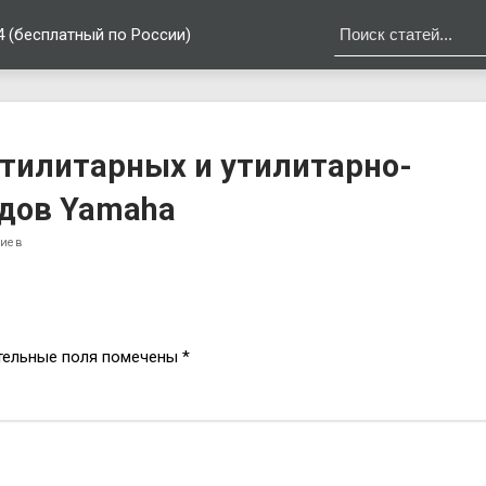
4 (бесплатный по России)
утилитарных и утилитарно-
одов Yamaha
риев
тельные поля помечены
*