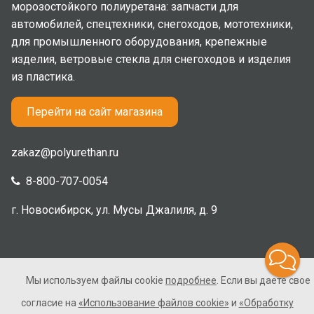
морозостойкого полиуретана: запчасти для
автомобилей, спецтехники, снегоходов, мототехники,
для промышленного оборудования, крепежные
изделия, ветровые стекла для снегоходов и изделия
из пластика.
Перейти на сайт магазина
zakaz@polyurethan.ru
8-800-707-0054
г. Новосибирск, ул. Мусы Джалиля, д. 9
Мы используем файлы cookie
подробнее
. Если вы даете свое
2005-2026 © Полиуретан. Все права защищены. Не
согласие на
«Использование файлов cookie»
и
«Обработку
является публичной офертой.