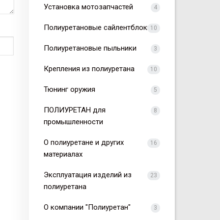
Установка мотозапчастей
4
Полиуретановые сайлентблоки
10
Полиуретановые пыльники
3
Крепления из полиуретана
10
Тюнинг оружия
5
ПОЛИУРЕТАН для
8
промышленности
О полиуретане и других
16
материалах
Эксплуатация изделий из
23
полиуретана
О компании "Полиуретан"
3