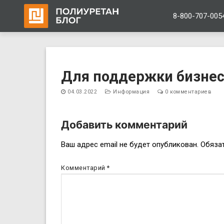
8-800-707-005
Перейти
к
Для поддержки бизне
содержимому
04.03.2022
Информация
0 комментариев
Добавить комментарий
Навигация
Ваш адрес email не будет опубликован.
Обяза
по
Комментарий
*
записям