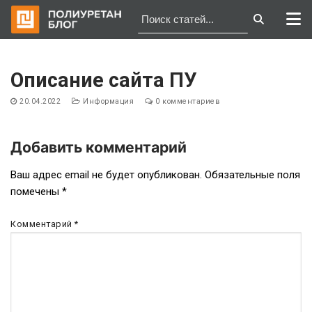
Перейти
к
Описание сайта ПУ
содержимому
20.04.2022
Информация
0 комментариев
Добавить комментарий
Навигация
Ваш адрес email не будет опубликован.
Обязательные поля
помечены
*
по
записям
Комментарий
*