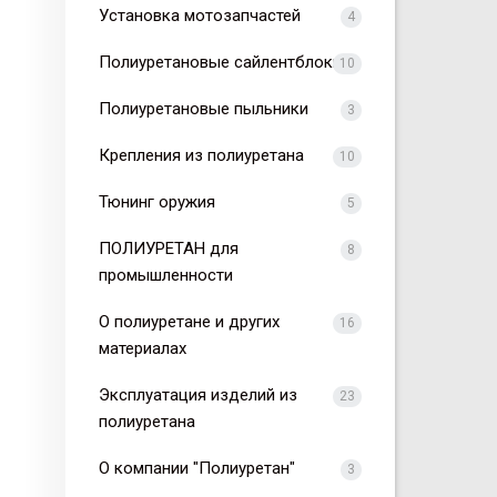
Установка мотозапчастей
4
Полиуретановые сайлентблоки
10
Полиуретановые пыльники
3
Крепления из полиуретана
10
Тюнинг оружия
5
ПОЛИУРЕТАН для
8
промышленности
О полиуретане и других
16
материалах
Эксплуатация изделий из
23
полиуретана
О компании "Полиуретан"
3