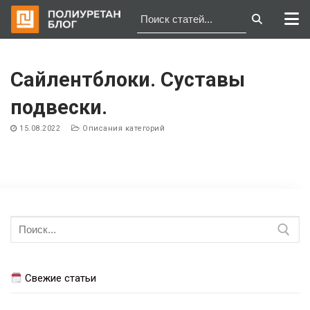
Перейти
к
Сайлентблоки. Суставы
содержимому
подвески.
15.08.2022
Описания категорий
Навигация
по
Искать:
записям
Свежие статьи