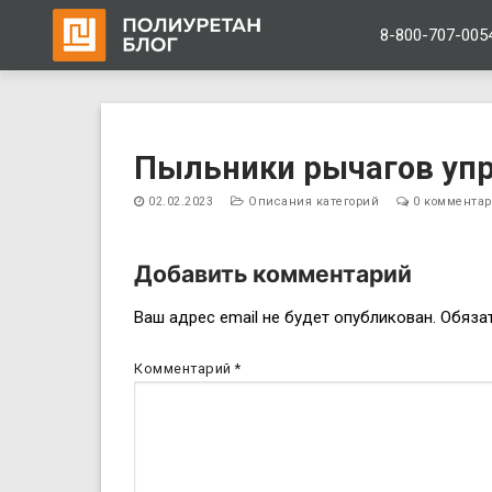
8-800-707-005
Перейти
к
Пыльники рычагов уп
содержимому
02.02.2023
Описания категорий
0 коммента
Добавить комментарий
Навигация
Ваш адрес email не будет опубликован.
Обяза
по
Комментарий
*
записям