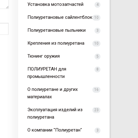
Установка мотозапчастей
4
Полиуретановые сайлентблоки
10
Полиуретановые пыльники
3
Крепления из полиуретана
10
Тюнинг оружия
5
ПОЛИУРЕТАН для
8
промышленности
О полиуретане и других
16
материалах
Эксплуатация изделий из
23
полиуретана
О компании "Полиуретан"
3