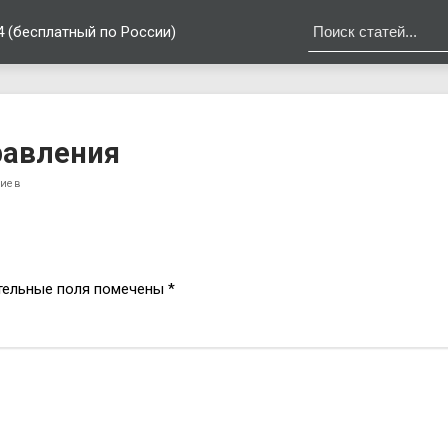
4 (бесплатный по России)
равления
риев
тельные поля помечены
*