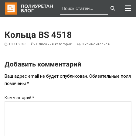
Перейти
к
Кольца BS 4518
содержимому
10.11.2023
Описания категорий
0 комментариев
Добавить комментарий
Навигация
Ваш адрес email не будет опубликован.
Обязательные поля
помечены
*
по
записям
Комментарий
*