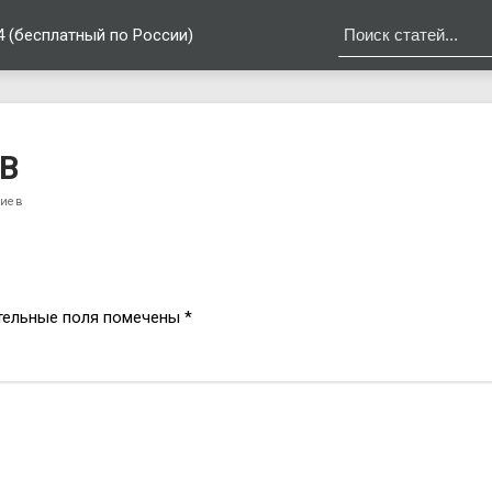
4 (бесплатный по России)
2B
риев
тельные поля помечены
*