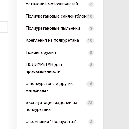
Установка мотозапчастей
4
Полиуретановые сайлентблоки
10
Полиуретановые пыльники
3
Крепления из полиуретана
10
Тюнинг оружия
5
ПОЛИУРЕТАН для
8
промышленности
О полиуретане и других
16
материалах
Эксплуатация изделий из
23
полиуретана
О компании "Полиуретан"
3