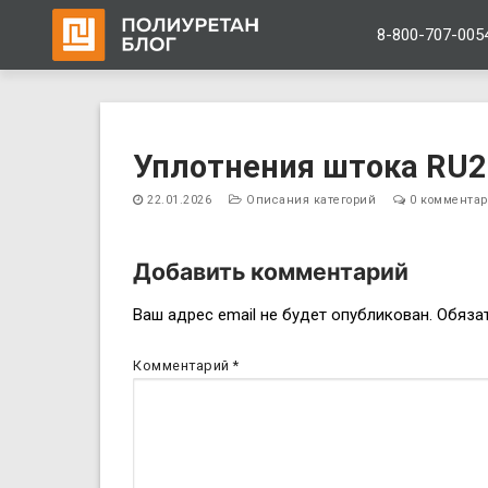
8-800-707-005
Перейти
к
Уплотнения штока RU
содержимому
22.01.2026
Описания категорий
0 коммента
Добавить комментарий
Навигация
Ваш адрес email не будет опубликован.
Обяза
по
Комментарий
*
записям