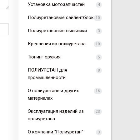
Установка мотозапчастей
4
Полиуретановые сайлентблоки
10
Полиуретановые пыльники
3
Крепления из полиуретана
10
Тюнинг оружия
5
ПОЛИУРЕТАН для
8
промышленности
О полиуретане и других
16
материалах
Эксплуатация изделий из
23
полиуретана
О компании "Полиуретан"
3