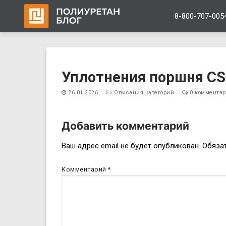
8-800-707-005
Перейти
к
Уплотнения поршня C
содержимому
26.01.2026
Описания категорий
0 коммента
Добавить комментарий
Навигация
Ваш адрес email не будет опубликован.
Обяза
по
Комментарий
*
записям