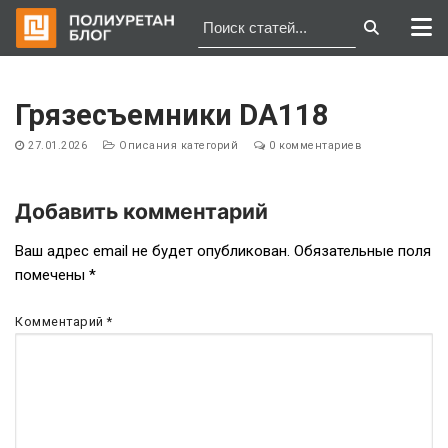
Перейти
к
Грязесъемники DA118
содержимому
27.01.2026
Описания категорий
0 комментариев
Добавить комментарий
Навигация
Ваш адрес email не будет опубликован.
Обязательные поля
помечены
*
по
записям
Комментарий
*