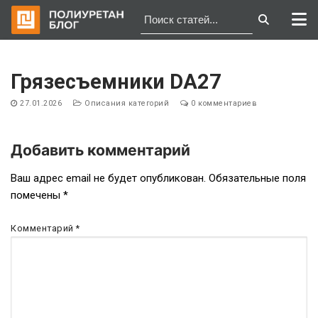
Перейти
к
Грязесъемники DA27
содержимому
27.01.2026
Описания категорий
0 комментариев
Добавить комментарий
Навигация
Ваш адрес email не будет опубликован.
Обязательные поля
помечены
*
по
записям
Комментарий
*