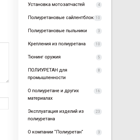
Установка мотозапчастей
4
Полиуретановые сайлентблоки
10
Полиуретановые пыльники
3
Крепления из полиуретана
10
Тюнинг оружия
5
ПОЛИУРЕТАН для
8
промышленности
О полиуретане и других
16
материалах
Эксплуатация изделий из
23
полиуретана
О компании "Полиуретан"
3