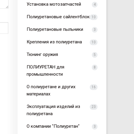
Установка мотозапчастей
4
Полиуретановые сайлентблоки
10
Полиуретановые пыльники
3
Крепления из полиуретана
10
Тюнинг оружия
5
ПОЛИУРЕТАН для
8
промышленности
О полиуретане и других
16
материалах
Эксплуатация изделий из
23
полиуретана
О компании "Полиуретан"
3