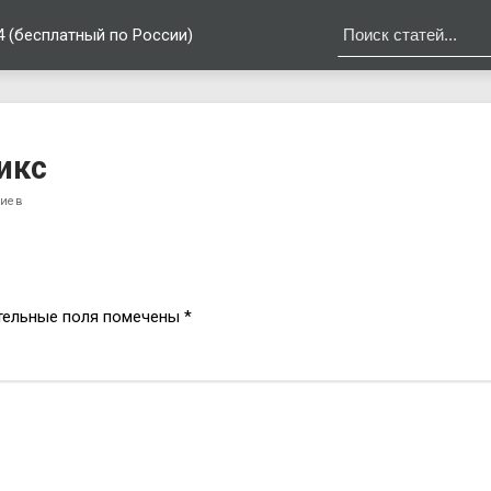
4 (бесплатный по России)
икс
риев
тельные поля помечены
*