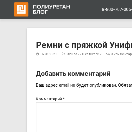
8-800-707-005
Перейти
к
Ремни с пряжкой Униф
содержимому
16.03.2026
Описания категорий
0 коммента
Добавить комментарий
Навигация
Ваш адрес email не будет опубликован.
Обяза
по
Комментарий
*
записям