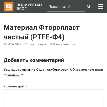
Перейти
к
Материал Фторопласт
содержимому
чистый (PTFE-Ф4)
04.06.2026
Информация
0 комментариев
Добавить комментарий
Навигация
Ваш адрес email не будет опубликован.
Обязательные поля
помечены
*
по
записям
Комментарий
*