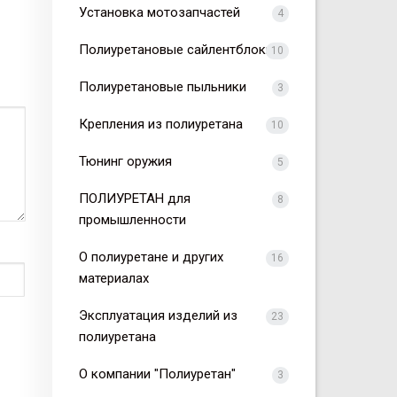
Установка мотозапчастей
4
Полиуретановые сайлентблоки
10
Полиуретановые пыльники
3
Крепления из полиуретана
10
Тюнинг оружия
5
ПОЛИУРЕТАН для
8
промышленности
О полиуретане и других
16
материалах
Эксплуатация изделий из
23
полиуретана
О компании "Полиуретан"
3