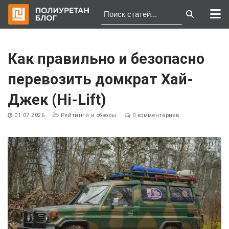
Перейти
к
Как правильно и безопасно
содержимому
перевозить домкрат Хай-
Джек (Hi-Lift)
01.07.2026
Рейтинги и обзоры
0 комментариев