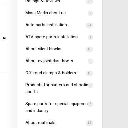
Ratings & Reviews
23
Mass Media about us
7
Auto parts installation
21
ATV spare parts Installation
 на
4
About silent blocks
10
About cv joint dust boots
3
Off-roud clamps & holders
10
Products for hunters and shooting
5
sports
Spare parts for special equipment
8
and industry
About materials
16