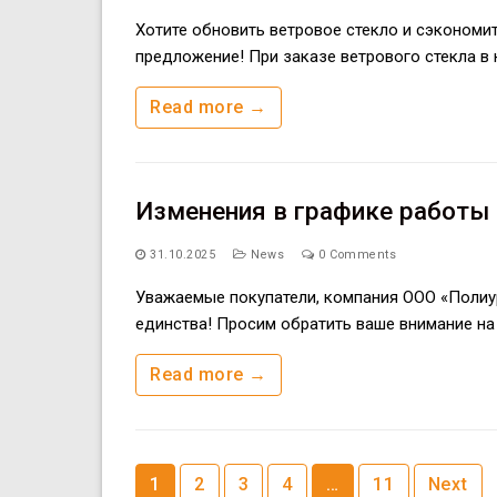
Хотите обновить ветровое стекло и сэкономит
предложение! При заказе ветрового стекла в
Read more →
Изменения в графике работы 
31.10.2025
News
0 Comments
Уважаемые покупатели, компания ООО «Полиу
единства! Просим обратить ваше внимание на 
Read more →
Posts
1
2
3
4
…
11
Next