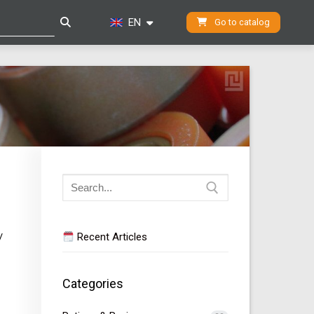
EN
Go to catalog
Search
for:
Recent Articles
/
Categories