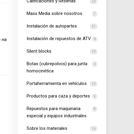
Calificaciones y Reseñas
23
Mass Media sobre nosotros
7
Instalación de autopartes
21
Instalación de repuestos de ATV
 на
4
Silent blocks
10
Botas (cubrepolvos) para junta
3
homocinética
Portaherramienta en vehículos
10
Productos para caza y deportes
5
Repuestos para maquinaria
8
especial y equipos industriales
Sobre los materiales
16