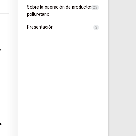
Sobre la operación de productos de
23
poliuretano
Presentación
3
/
 в