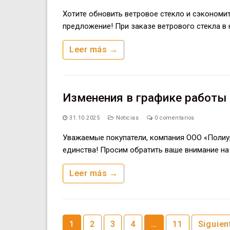
Хотите обновить ветровое стекло и сэкономит
предложение! При заказе ветрового стекла в
Leer más →
Изменения в графике работы 
31.10.2025
Noticias
0 comentarios
Уважаемые покупатели, компания ООО «Полиу
единства! Просим обратить ваше внимание на 
Leer más →
Paginación
1
2
3
4
…
11
Siguien