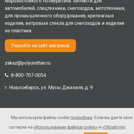
морозостойкого полиуретана: запчасти для
автомобилей, спецтехники, снегоходов, мототехники,
для промышленного оборудования, крепежные
изделия, ветровые стекла для снегоходов и изделия
из пластика.
Перейти на сайт магазина
zakaz@polyurethan.ru
8-800-707-0054
г. Новосибирск, ул. Мусы Джалиля, д. 9
Мы используем файлы cookie
подробнее
. Если вы даете свое
2005-2026 © Полиуретан. Все права защищены. Не
согласие на
«Использование файлов cookie»
и
«Обработку
является публичной офертой.