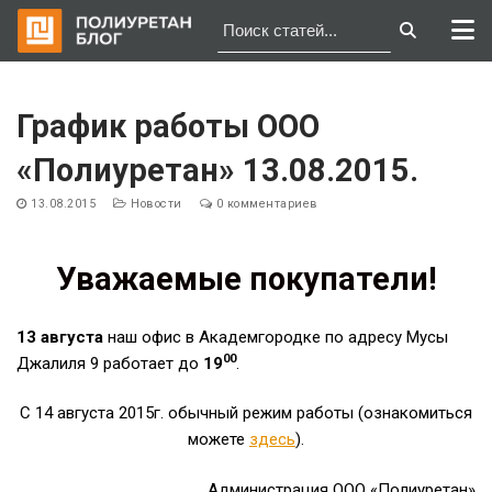
Перейти
к
График работы ООО
содержимому
«Полиуретан» 13.08.2015.
13.08.2015
Новости
0 комментариев
Уважаемые покупатели!
13 августа
наш офис в Академгородке по адресу Мусы
00
Джалиля 9 работает до
19
.
С 14 августа 2015г. обычный режим работы (ознакомиться
можете
здесь
).
Администрация ООО «Полиуретан»