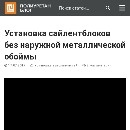
Перейти
к
Установка сайлентблоков
содержимому
без наружной металлической
обоймы
17.07.2017
Установка автозапчастей
2 комментария