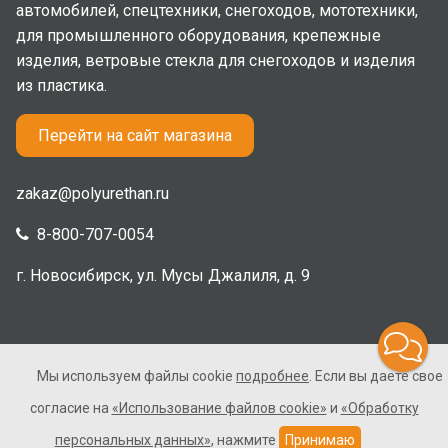
автомобилей, спецтехники, снегоходов, мототехники,
для промышленного оборудования, крепежные
изделия, ветровые стекла для снегоходов и изделия
из пластика.
Перейти на сайт магазина
zakaz@polyurethan.ru
8-800-707-0054
г. Новосибирск, ул. Мусы Джалиля, д. 9
Мы используем файлы cookie
подробнее
. Если вы даете свое
2005-2026 © Полиуретан. Все права защищены. Не
согласие на
«Использование файлов cookie»
и
«Обработку
является публичной офертой.
персональных данных»
, нажмите
Принимаю