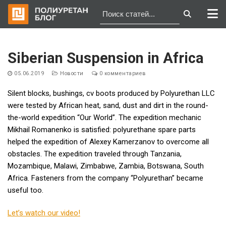
Перейти
к
Siberian Suspension in Africa
содержимому
05.06.2019
Новости
0 комментариев
Silent blocks, bushings, cv boots produced by Polyurethan LLC
were tested by African heat, sand, dust and dirt in the round-
the-world expedition “Our World”. The expedition mechanic
Mikhail Romanenko is satisfied: polyurethane spare parts
helped the expedition of Alexey Kamerzanov to overcome all
obstacles. The expedition traveled through Tanzania,
Mozambique, Malawi, Zimbabwe, Zambia, Botswana, South
Africa. Fasteners from the company “Polyurethan” became
useful too.
Let’s watch our video!