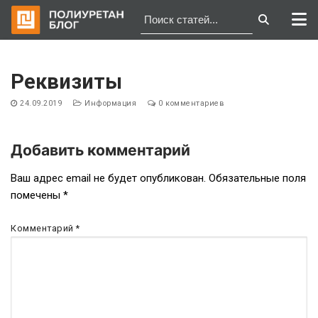
Перейти
к
Реквизиты
содержимому
24.09.2019
Информация
0 комментариев
Добавить комментарий
Навигация
Ваш адрес email не будет опубликован.
Обязательные поля
помечены
*
по
записям
Комментарий
*