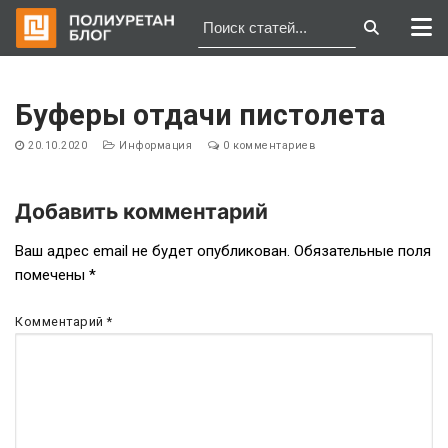
Перейти
к
Буферы отдачи пистолета
содержимому
20.10.2020
Информация
0 комментариев
Добавить комментарий
Навигация
Ваш адрес email не будет опубликован.
Обязательные поля
помечены
*
по
записям
Комментарий
*