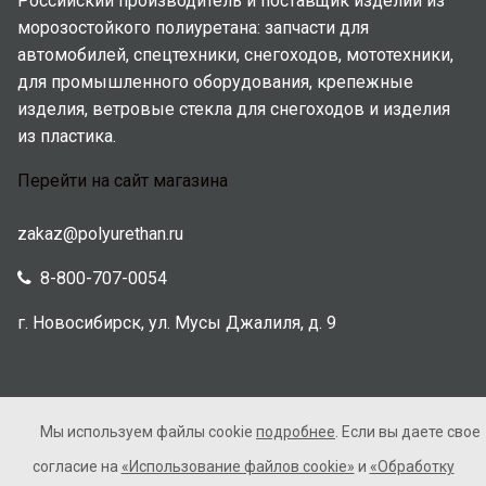
Российский производитель и поставщик изделий из
морозостойкого полиуретана: запчасти для
автомобилей, спецтехники, снегоходов, мототехники,
для промышленного оборудования, крепежные
изделия, ветровые стекла для снегоходов и изделия
из пластика.
Перейти на сайт магазина
zakaz@polyurethan.ru
8-800-707-0054
г. Новосибирск, ул. Мусы Джалиля, д. 9
Мы используем файлы cookie
подробнее
. Если вы даете свое
2005-2026 © Полиуретан. Все права защищены. Не
согласие на
«Использование файлов cookie»
и
«Обработку
является публичной офертой.