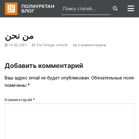
Перейти
к
من نحن
содержимому
13.02.2021
For foreign clients
0 комментариев
Добавить комментарий
Навигация
Ваш адрес email не будет опубликован.
Обязательные поля
помечены
*
по
записям
Комментарий
*