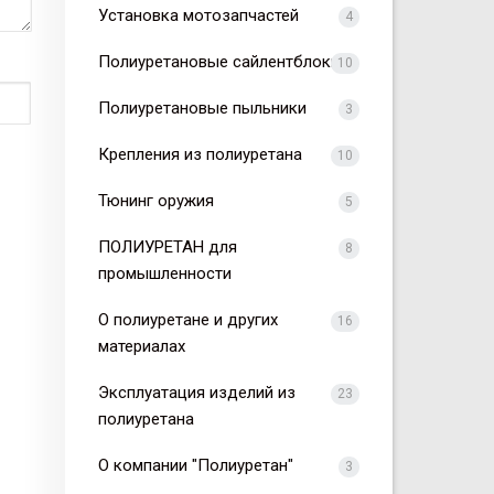
Установка мотозапчастей
4
Полиуретановые сайлентблоки
10
Полиуретановые пыльники
3
Крепления из полиуретана
10
Тюнинг оружия
5
ПОЛИУРЕТАН для
8
промышленности
О полиуретане и других
16
материалах
Эксплуатация изделий из
23
полиуретана
О компании "Полиуретан"
3