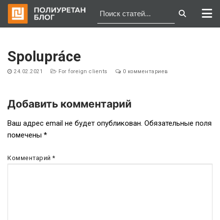
Перейти
к
Spolupráce
содержимому
24.02.2021
For foreign clients
0 комментариев
Добавить комментарий
Навигация
Ваш адрес email не будет опубликован.
Обязательные поля
помечены
*
по
записям
Комментарий
*